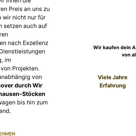
r Ihnen die
ren Preis an uns zu
wir nicht nur für
n setzen auch auf
ren
en nach Exzellenz
Wir kaufen dein 
 Dienstleistungen
von a
g, im
von Projekten.
 unabhängig von
Viele Jahre
over durch Wir
Erfahrung
nhausen-Stöcken
lwagen bis hin zum
and.
NEHMEN