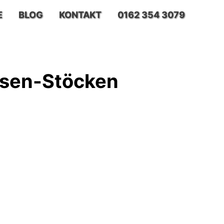
E
BLOG
KONTAKT
0162 354 3079
usen-Stöcken