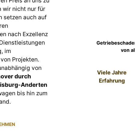
ren Preis an uns zu
wir nicht nur für
n setzen auch auf
ren
en nach Exzellenz
 Dienstleistungen
Getriebeschade
von a
g, im
von Projekten.
 unabhängig von
Viele Jahre
over durch
Erfahrung
isburg-Anderten
lwagen bis hin zum
and.
NEHMEN