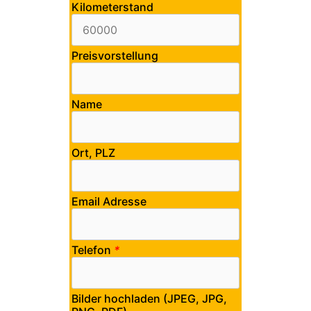
Kilometerstand
Preisvorstellung
Name
Ort, PLZ
Email Adresse
Telefon
*
Bilder hochladen (JPEG, JPG,