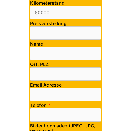
Kilometerstand
Preisvorstellung
Name
Ort, PLZ
Email Adresse
Telefon
*
Bilder hochladen (JPEG, JPG,