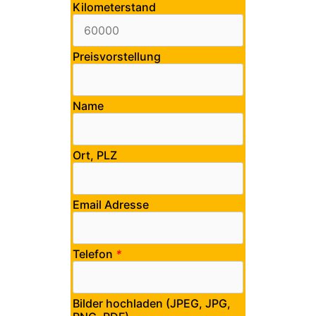
Kilometerstand
Preisvorstellung
Name
Ort, PLZ
Email Adresse
Telefon
*
Bilder hochladen (JPEG, JPG,