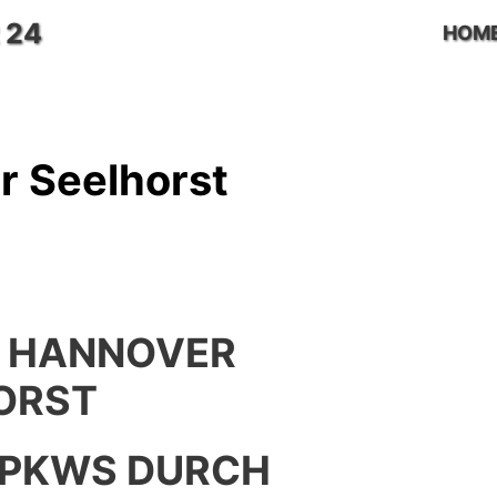
 24
HOM
r Seelhorst
 HANNOVER
ORST
 PKWS DURCH