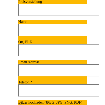
Preisvorstellung
Name
Ort, PLZ
Email Adresse
Telefon
*
Bilder hochladen (JPEG, JPG, PNG, PDF)