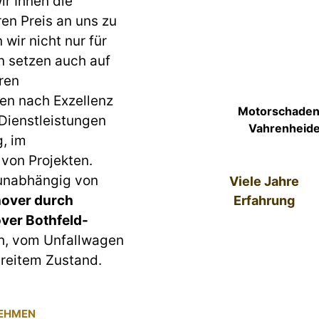
r Ihnen die
ren Preis an uns zu
wir nicht nur für
n setzen auch auf
ren
en nach Exzellenz
Motorschaden 
 Dienstleistungen
Vahrenheide 
g, im
von Projekten.
 unabhängig von
Viele Jahre
over durch
Erfahrung
ver Bothfeld-
ch, vom Unfallwagen
reitem Zustand.
NEHMEN