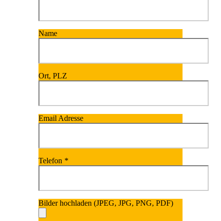
Name
Ort, PLZ
Email Adresse
Telefon
*
Bilder hochladen (JPEG, JPG, PNG, PDF)
Bitte lasse dieses Fel