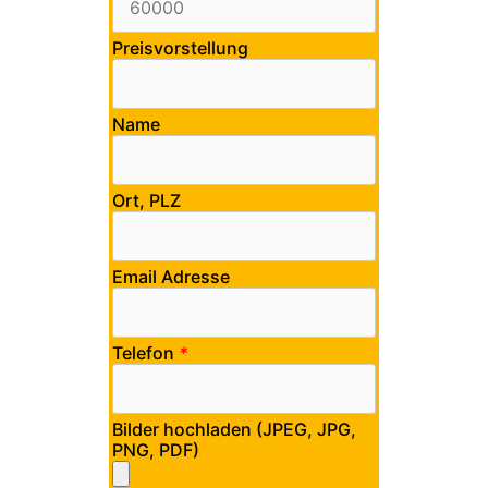
Preisvorstellung
Name
Ort, PLZ
Email Adresse
Telefon
*
Bilder hochladen (JPEG, JPG,
PNG, PDF)
Bitte lasse dieses Feld leer.