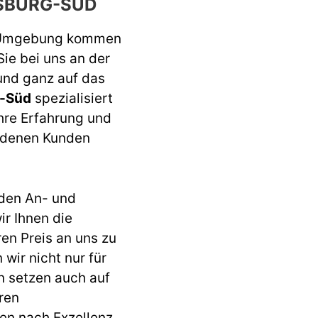
SBURG-SÜD
 Umgebung kommen
Sie bei uns an der
 und ganz auf das
g-Süd
spezialisiert
ahre Erfahrung und
iedenen Kunden
den An- und
r Ihnen die
ren Preis an uns zu
wir nicht nur für
n setzen auch auf
ren
en nach Exzellenz