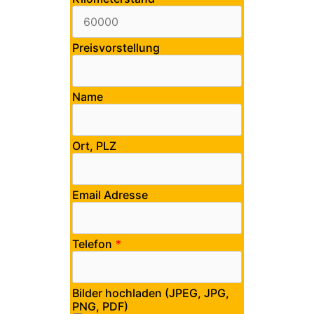
Preisvorstellung
Name
Ort, PLZ
Email Adresse
Telefon
*
Bilder hochladen (JPEG, JPG,
PNG, PDF)