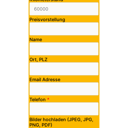
Preisvorstellung
Name
Ort, PLZ
Email Adresse
Telefon
*
Bilder hochladen (JPEG, JPG,
PNG, PDF)