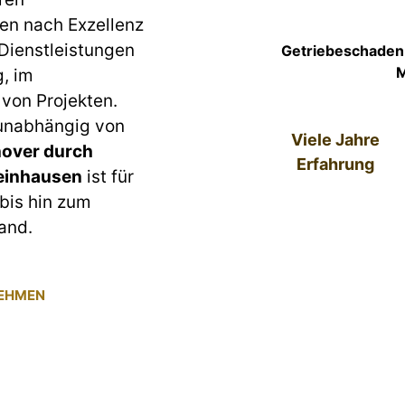
en nach Exzellenz
 Dienstleistungen
Getriebeschaden
M
g, im
von Projekten.
 unabhängig von
Viele Jahre
over durch
Erfahrung
einhausen
ist für
bis hin zum
and.
NEHMEN