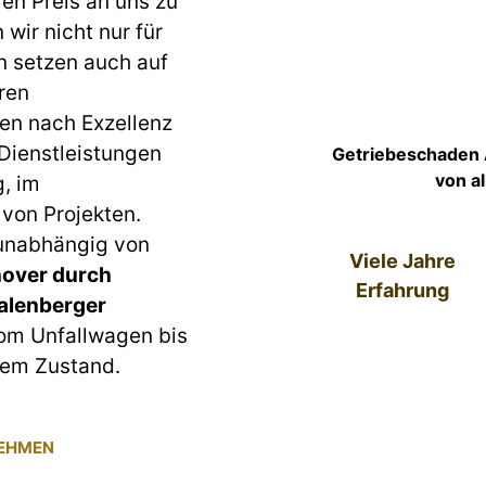
ren Preis an uns zu
wir nicht nur für
n setzen auch auf
ren
en nach Exzellenz
 Dienstleistungen
Getriebeschaden 
von a
g, im
von Projekten.
 unabhängig von
Viele Jahre
over durch
Erfahrung
alenberger
vom Unfallwagen bis
tem Zustand.
NEHMEN