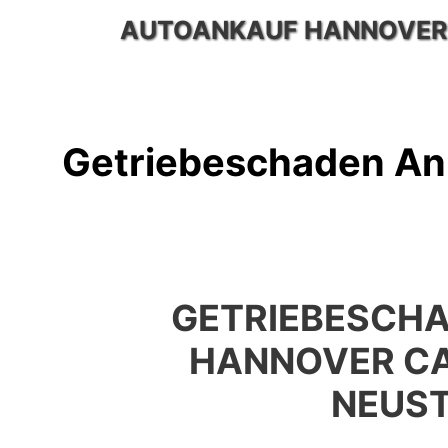
Zum
AUTOANKAUF HANNOVER
Inhalt
springen
Getriebeschaden An
GETRIEBESCH
HANNOVER C
NEUS