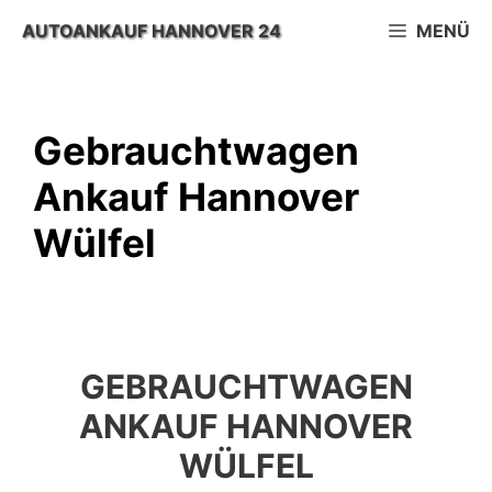
Zum
AUTOANKAUF HANNOVER 24
MENÜ
Inhalt
springen
Gebrauchtwagen
Ankauf Hannover
Wülfel
GEBRAUCHTWAGEN
ANKAUF HANNOVER
WÜLFEL