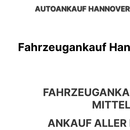
Zum
AUTOANKAUF HANNOVER
Inhalt
springen
Fahrzeugankauf Hann
FAHRZEUGANKA
MITTE
ANKAUF ALLER