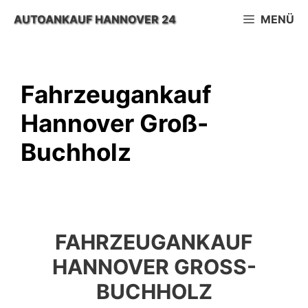
Zum
AUTOANKAUF HANNOVER 24
MENÜ
Inhalt
springen
Fahrzeugankauf
Hannover Groß-
Buchholz
FAHRZEUGANKAUF
HANNOVER GROSS-B
UCHHOLZ