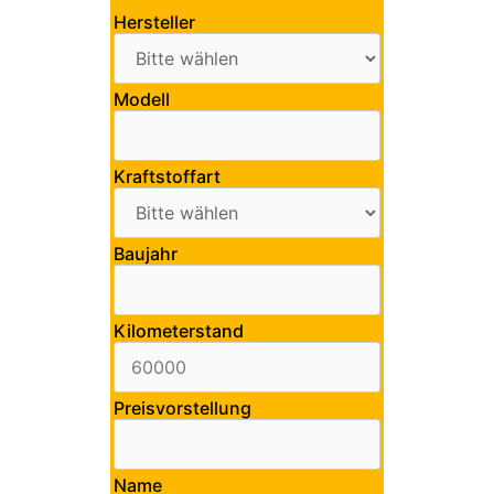
Hersteller
Modell
Kraftstoffart
Baujahr
Kilometerstand
Preisvorstellung
Name