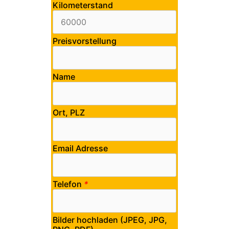
Kilometerstand
Preisvorstellung
Name
Ort, PLZ
Email Adresse
Telefon
*
Bilder hochladen (JPEG, JPG,