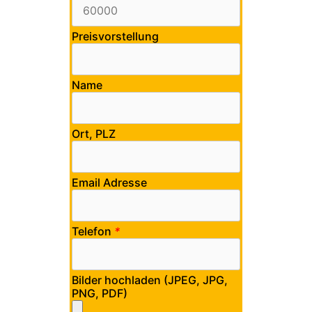
Preisvorstellung
Name
Ort, PLZ
Email Adresse
Telefon
*
Bilder hochladen (JPEG, JPG,
PNG, PDF)
Bitte lasse dieses Feld leer.