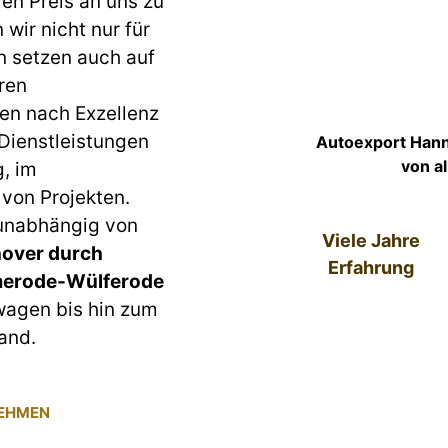
ren Preis an uns zu
wir nicht nur für
n setzen auch auf
ren
en nach Exzellenz
 Dienstleistungen
Autoexport Han
von a
g, im
von Projekten.
 unabhängig von
Viele Jahre
over durch
Erfahrung
merode-Wülferode
lwagen bis hin zum
and.
NEHMEN