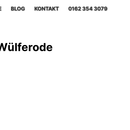
E
BLOG
KONTAKT
0162 354 3079
Wülferode