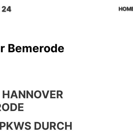
 24
HOM
er Bemerode
 HANNOVER
RODE
 PKWS DURCH