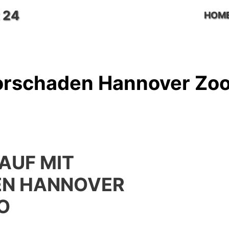
 24
HOM
orschaden Hannover Zo
AUF MIT
N HANNOVER
O