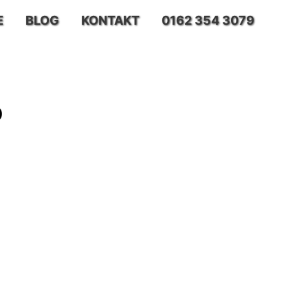
E
BLOG
KONTAKT
0162 354 3079
o