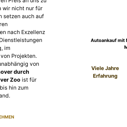
ren Preis an uns zu
wir nicht nur für
n setzen auch auf
ren
en nach Exzellenz
 Dienstleistungen
Autoankauf mit
M
g, im
von Projekten.
 unabhängig von
Viele Jahre
over durch
Erfahrung
ver Zoo
ist für
bis hin zum
and.
NEHMEN