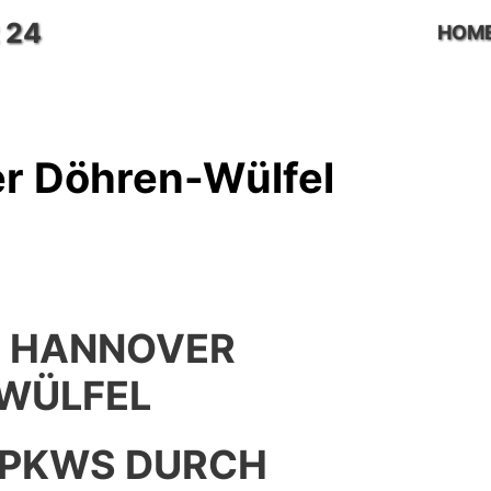
 24
HOM
r Döhren-Wülfel
 HANNOVER
WÜLFEL
 PKWS DURCH