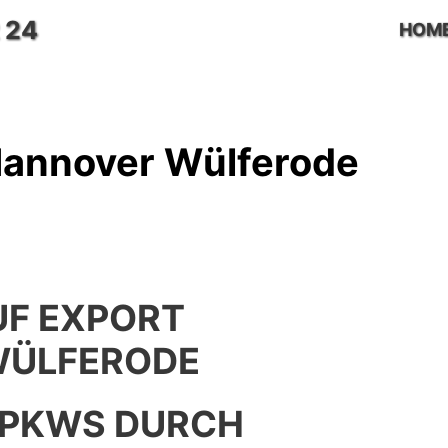
 24
HOM
Hannover Wülferode
F EXPORT
WÜLFERODE
 PKWS DURCH