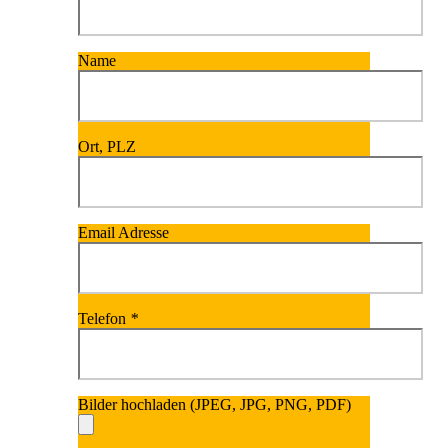
Name
Ort, PLZ
Email Adresse
Telefon
*
Bilder hochladen (JPEG, JPG, PNG, PDF)
Bitte lasse dieses Fel