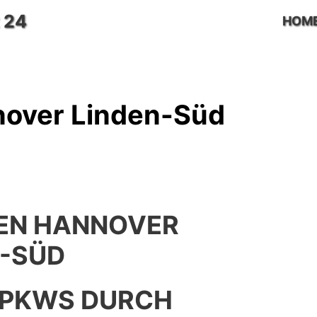
 24
HOM
nover Linden-Süd
EN HANNOVER
N-SÜD
 PKWS DURCH