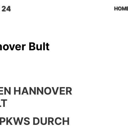
 24
HOM
over Bult
EN HANNOVER
LT
 PKWS DURCH