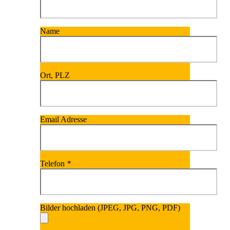
Name
Ort, PLZ
Email Adresse
Telefon
*
Bilder hochladen (JPEG, JPG, PNG, PDF)
Bitte lasse dieses Fel