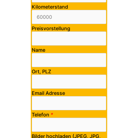
Kilometerstand
Preisvorstellung
Name
Ort, PLZ
Email Adresse
Telefon
*
Bilder hochladen (JPEG, JPG,