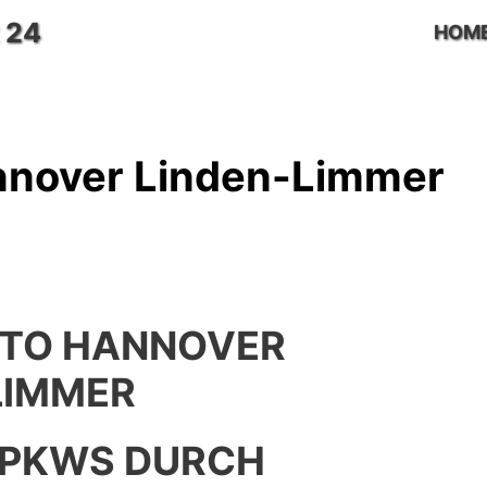
 24
HOM
nnover Linden-Limmer
UTO HANNOVER
LIMMER
 PKWS DURCH