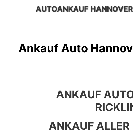
Zum
AUTOANKAUF HANNOVER
Inhalt
springen
Ankauf Auto Hannove
ANKAUF AUT
RICKL
ANKAUF ALLER